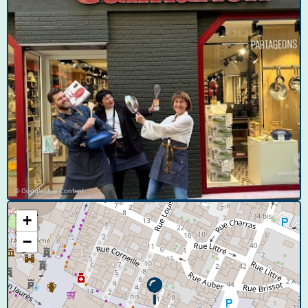
© Google User Content
+
−