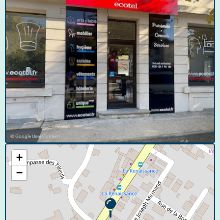
© Google User Content
+
−