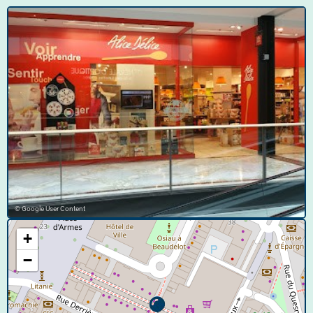
© Google User Content
+
−