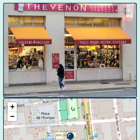
© Google User Content
+
−