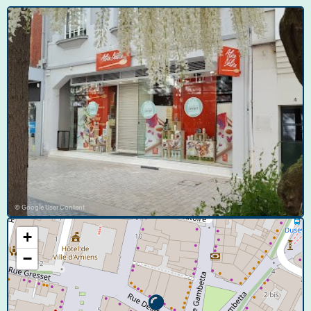
© Google User Content
+
−