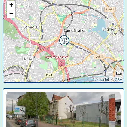
+
−
© Leaflet
|
©
OSM