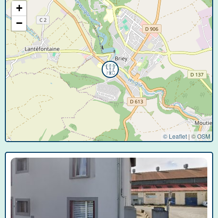
+
−
© Leaflet
|
©
OSM