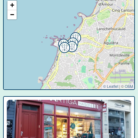
+
−
© Leaflet
|
©
OSM