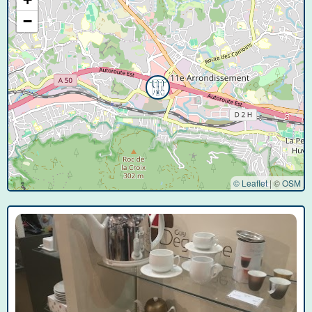
−
© Leaflet
|
©
OSM