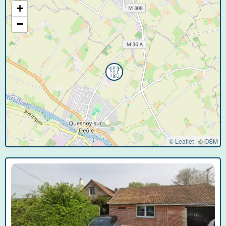
+
−
© Leaflet
|
©
OSM