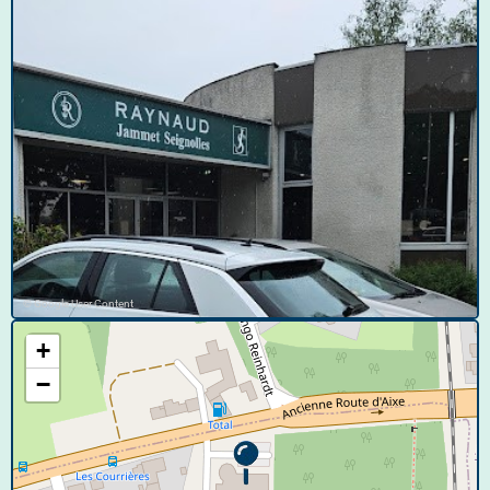
© Google User Content
+
−